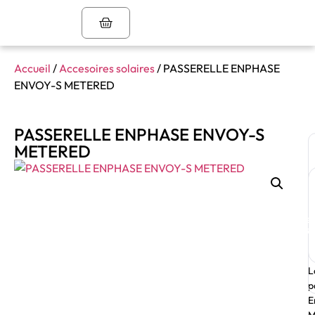
Accueil
/
Accesoires solaires
/ PASSERELLE ENPHASE
ENVOY-S METERED
PASSERELLE ENPHASE ENVOY-S
METERED
Dev
inst
L
p
E